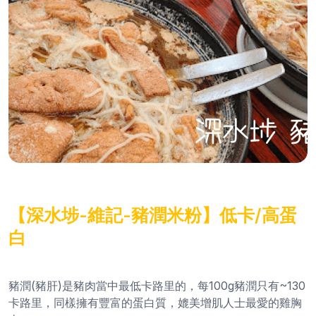
【深水埗-維記-豬潤米粉】低卡/高蛋
白
豬潤(豬肝)是豬肉當中最低卡路里的，每100g豬潤只有~130
卡路里，同樣擁有豐富的蛋白質，媲美增肌人士最愛的雞胸