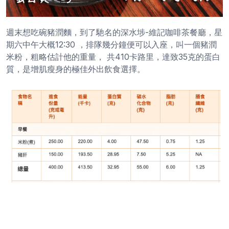
週末想吃碗豬潤麵，到了馳名的深水埗-維記咖啡茶餐廳，星
期六中午大概12:30 ，排隊幾分鐘便可以入座，叫一個豬潤
米粉，粗略估計他的重量， 共410卡路里，達致35克的蛋白
質，是增肌瘦身的極佳外出飲食選擇。