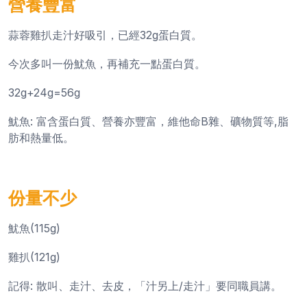
營養豐富
蒜蓉雞扒走汁好吸引，已經32g蛋白質。
今次多叫一份魷魚，再補充一點蛋白質。
32g+24g=56g
魷魚: 富含蛋白質、營養亦豐富，維他命B雜、礦物質等,脂
肪和熱量低。
份量不少
魷魚(115g)
雞扒(121g)
記得: 散叫、走汁、去皮，「汁另上/走汁」要同職員講。