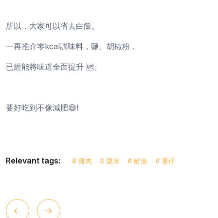
所以，大家可以省去白飯。
一再推介零kcal調味料，鹽、胡椒粉，
已經能將味道全面提升 🆙。
要好吃到不像減肥😅!
Relevant tags:
# 雞肉
# 粟米
# 魷魚
# 薯仔