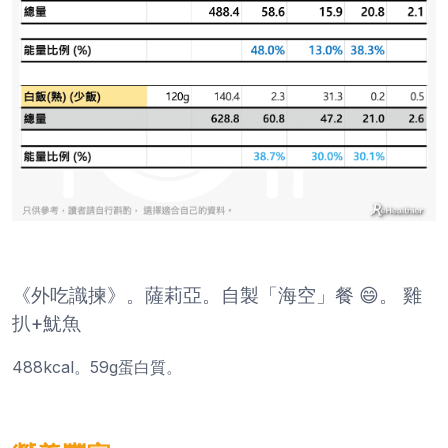
《外吃識揀》。薩莉亞。自製「海空」餐 😄。 雞
扒+魷魚
488kcal。59g蛋白質。