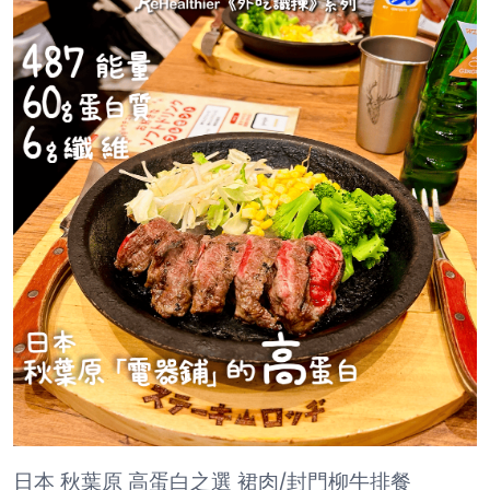
日本 秋葉原 高蛋白之選 裙肉/封門柳牛排餐