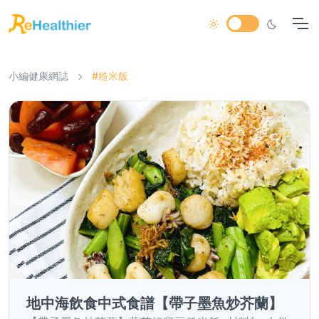
小編健康網誌
#糙米飯
地中海飲食中式食譜【帶子墨魚炒芥蘭】