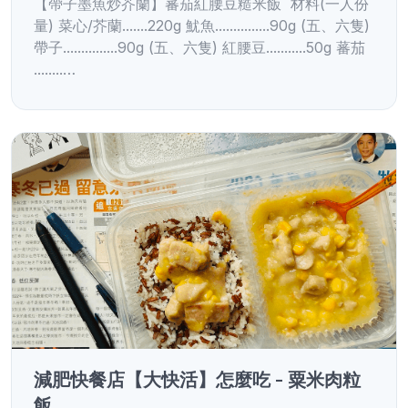
【帶子墨魚炒芥蘭】蕃茄紅腰豆糙米飯 材料(一人份
量) 菜心/芥蘭.......220g 魷魚...............90g (五、六隻)
帶子...............90g (五、六隻) 紅腰豆...........50g 蕃茄
........…
減肥快餐店【大快活】怎麼吃 - 粟米肉粒
飯