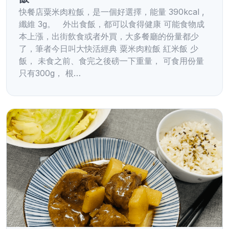
快餐店粟米肉粒飯，是一個好選擇，能量 390kcal ,
纖維 3g。 外出食飯，都可以食得健康 可能食物成
本上漲，出街飲食或者外買，大多餐廳的份量都少
了，筆者今日叫大快活經典 粟米肉粒飯 紅米飯 少
飯， 未食之前、食完之後磅一下重量， 可食用份量
只有300g， 根…