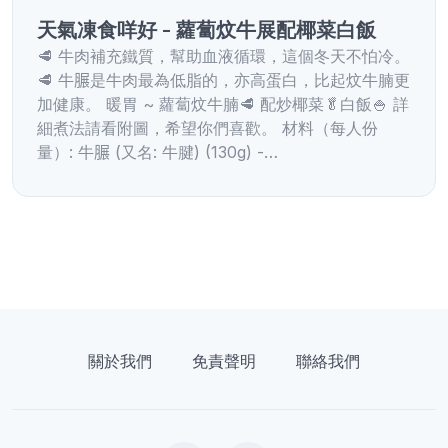
天氣凍食咩好 - 蘿蔔炆牛展配椰菜白飯
🥩 牛肉補充鐵質，幫助血液循環，這個冬天不怕冷。
🥩 牛𦟌是牛肉最為低脂的，亦高蛋白，比起炆牛腩更
加健康。 暖胃 ~ 蘿蔔炆牛腩🥩 配炒椰菜🥬白飯🍚 詳
細煮法請看附圖，希望你們喜歡。 材料（每人份
量）: 牛𦟌 (又名: 牛腱) (130g) -…
關於我們
免責聲明
聯絡我們