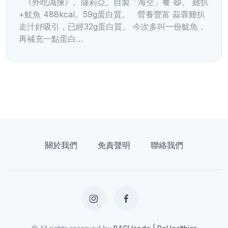
《外吃識揀》。薩莉亞。自製「海空」餐 😄。 雞扒
+魷魚 488kcal。59g蛋白質。 營養豐富 蒜蓉雞扒
走汁好吸引，已經32g蛋白質。 今次多叫一份魷魚，
再補充一點蛋白…
關於我們
免責聲明
聯絡我們