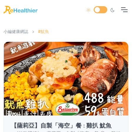
小編健康網誌
#魷魚
【薩莉亞】自製「海空」餐 : 雞扒 魷魚