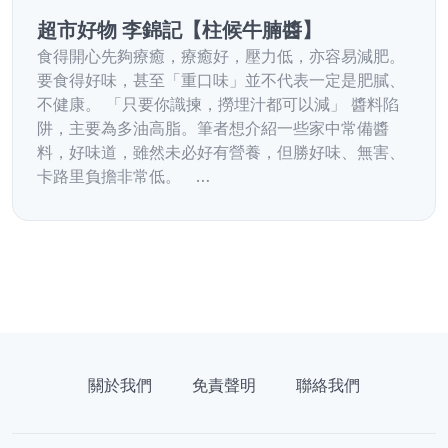
超市好物 李錦記【柱候牛腩醬】
食得開心先夠療癒，療癒好，壓力低，亦容易減肥。
要食得好味，甚至「重口味」並不代表一定是肥膩、
不健康。 「只要你識揀，撈埋汁都可以減」 醬料陷
阱，主要為多油高脂。筆者想介紹一些家中常備醬
料，好味道，雖然未必好有營養，但勝好味、無害、
卡路里負擔非常低。 …
關於我們
免責聲明
聯絡我們