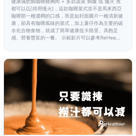
健康減肥焗咖喱雞胸肉 + 多款蔬菜 焗爐 或 爐火 煮
都可以(記得用慢火)，這款咖喱菜式並不是馬來西亞
咖喱那一種濃稠的口感，而是如封面圖片一種清新健
康，卻具有咖喱風味的菜式，加上薯仔作為主要的碳
水化合物食物，就成了簡單健康低卡路里、具飽足
感、營養豐富的一餐。 示範影片可以參考ReHea…