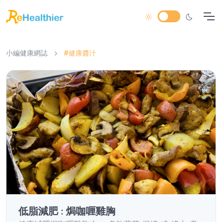
小編健康網誌
#健康醬汁
低脂減肥 : 焗咖喱雞胸