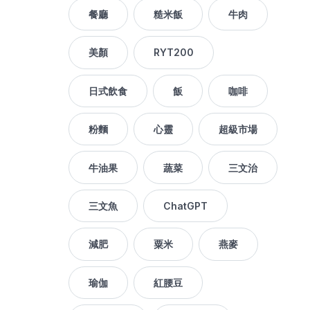
餐廳
糙米飯
牛肉
美顏
RYT200
日式飲食
飯
咖啡
粉麵
心靈
超級市場
牛油果
蔬菜
三文治
三文魚
ChatGPT
減肥
粟米
燕麥
瑜伽
紅腰豆