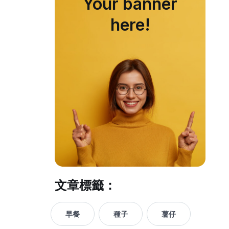
Your banner
here!
文章標籤：
早餐
種子
薯仔