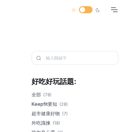
好吃好玩話題:
全部
(78)
Keepfit要知
(28)
超市健康好物
(7)
外吃識揀
(18)