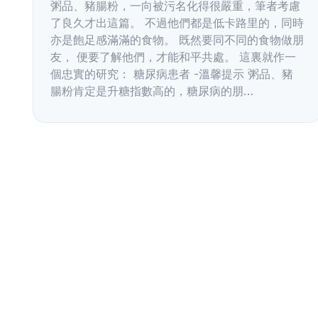
粥品、豬腸粉，一向被污名化得很嚴重，筆者考慮
了良久才出這篇。 不過他們都是低卡路里的，同時
亦是飽足感滿滿的食物。 既然要同不同的食物做朋
友， 便要了解他們，才能和平共處。 這裏就作一
個忠實的研究： 糖尿病患者 -溫馨提示 粥品、豬
腸粉肯定是升糖指數高的，糖尿病的朋…