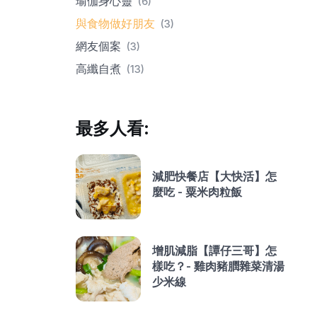
瑜伽身心靈
(6)
與食物做好朋友
(3)
網友個案
(3)
高纖自煮
(13)
最多人看:
減肥快餐店【大快活】怎
麼吃 - 粟米肉粒飯
增肌減脂【譚仔三哥】怎
樣吃？- 雞肉豬膶雜菜清湯
少米線