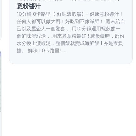
意粉醬汁
10分鐘 0卡路里【 鮮味濃蝦湯】- 健康意粉醬汁 !
任何人都可以做大廚！好吃到不像減肥！ 週末給自
己以及屋企人一個驚喜， 用10分鐘運用蝦殼餚一
個鮮味濃蝦湯， 用來煮意粉最好 ! 或煲飯時，部份
水分換上濃蝦湯，整個飯就變成海鮮飯 ! 亦是零負
擔。 鮮味 ! 0卡路里! …