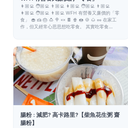
👩🏼‍💻 🧑🏼‍💻 👨🏼‍💻 👩🏼‍💻 🧑🏼‍💻 👨🏼‍💻
👩🏼‍💻 🧑🏼‍💻 👨🏼‍💻 WFH 有營養又廉價的「零
食」 🧁 🍰 🎂 🍮 🍭 🍬 🍫 🍿 🍩 🍪 🌰 🥜 在家工
作，但又經常心思思想吃零食。 其實吃零食…
腸粉 : 減肥? 高卡路里?【柴魚花生粥 齋
腸粉】