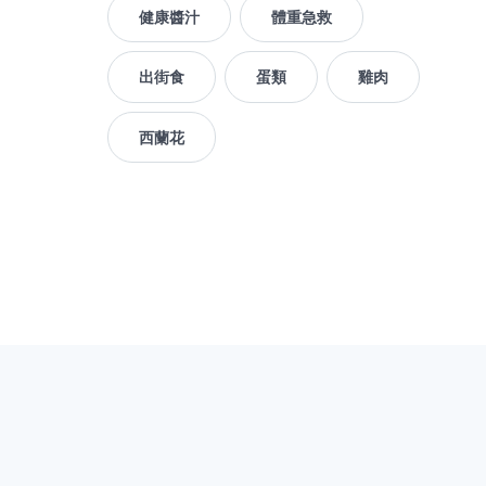
健康醬汁
體重急救
出街食
蛋類
雞肉
西蘭花