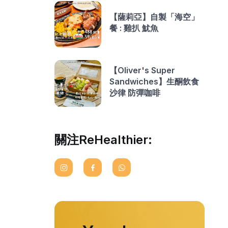
【薩莉亞】自製「海空」
餐 : 雞扒 魷魚
【Oliver's Super
Sandwiches】生酮飲食
沙律 防彈咖啡
關注ReHealthier: