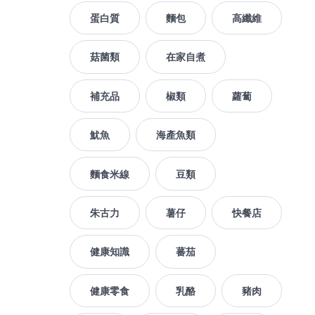
蛋白質
麵包
高纖維
菇菌類
在家自煮
補充品
椒類
蘿蔔
魷魚
海產魚類
麵食米線
豆類
朱古力
薯仔
快餐店
健康知識
蕃茄
健康零食
乳酪
豬肉