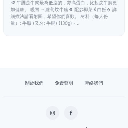
🥩 牛𦟌是牛肉最為低脂的，亦高蛋白，比起炆牛腩更
加健康。 暖胃 ~ 蘿蔔炆牛腩🥩 配炒椰菜🥬白飯🍚 詳
細煮法請看附圖，希望你們喜歡。 材料（每人份
量）: 牛𦟌 (又名: 牛腱) (130g) -…
關於我們
免責聲明
聯絡我們