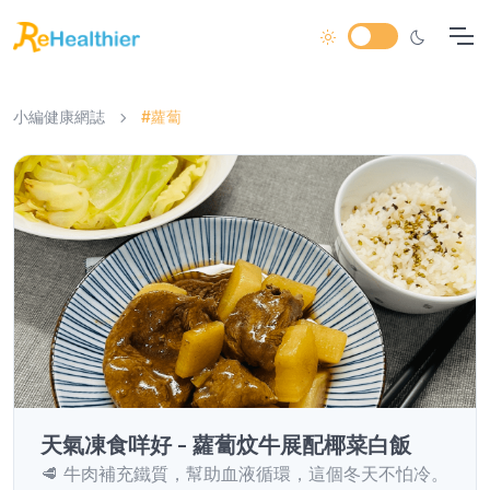
小編健康網誌
#蘿蔔
天氣凍食咩好 - 蘿蔔炆牛展配椰菜白飯
🥩 牛肉補充鐵質，幫助血液循環，這個冬天不怕冷。