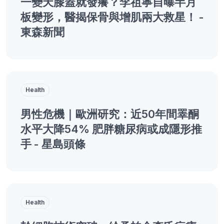
一變天膝蓋就發癢？李祖寧自曝半月
板變形，醫揭保骨與增肌兩大救星！ -
東森新聞
Health
男性危機｜歐洲研究：近50年間睪酮
水平大降54% 肥胖糖尿病或成隱形推
手 - 星島頭條
Health