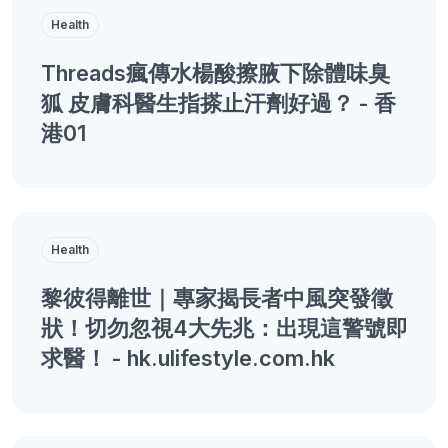
Health
Threads瘋傳水楊酸擦腋下除體味臭
狐 皮膚科醫生指搽止汗劑好過？ - 香
港01
Health
黎彼得離世｜專家揭長者中風突發徵
狀！切勿忽視4大先兆：出現這警號即
求醫！ - hk.ulifestyle.com.hk