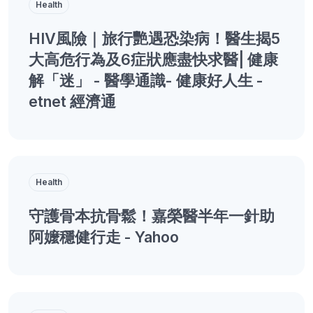
Health
HIV風險｜旅行艷遇恐染病！醫生揭5
大高危行為及6症狀應盡快求醫| 健康
解「迷」 - 醫學通識- 健康好人生 -
etnet 經濟通
Health
守護骨本抗骨鬆！嘉榮醫半年一針助
阿嬤穩健行走 - Yahoo