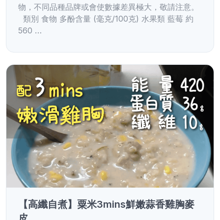
物，不同品種品牌或會使數據差異極大，敬請注意。
類別 食物 多酚含量 (毫克/100克) 水果類 藍莓 約
560 …
【高纖自煮】粟米3mins鮮嫩蒜香雞胸麥
皮