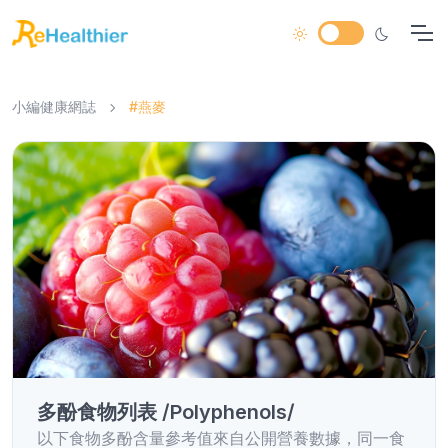
小編健康網誌
#燕麥
多酚食物列表 /Polyphenols/
以下食物多酚含量參考值來自公開營養數據，同一食