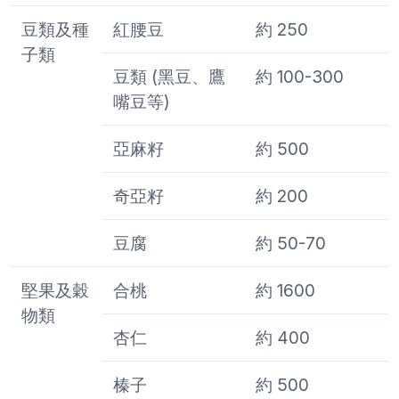
豆類及種
紅腰豆
約 250
子類
豆類 (黑豆、鷹
約 100-300
嘴豆等)
亞麻籽
約 500
奇亞籽
約 200
豆腐
約 50-70
堅果及穀
合桃
約 1600
物類
杏仁
約 400
榛子
約 500