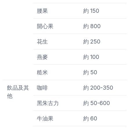
腰果
約 150
開心果
約 800
花生
約 250
燕麥
約 100
糙米
約 50
飲品及其
咖啡
約 200-350
他
黑朱古力
約 50-600
牛油果
約 60