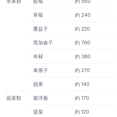
水果類
藍莓
約 560
草莓
約 240
覆盆子
約 220
黑加侖子
約 760
布冧
約 380
車厘子
約 270
蘋果
約 140
蔬菜類
紫洋蔥
約 170
菠菜
約 120