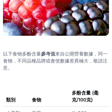
以下食物多酚含量
參考值
來自公開營養數據，同一
食物，不同品種品牌或會使數據差異極大，敬請注
意。
多酚含量 (毫
類別
食物
克/100克)