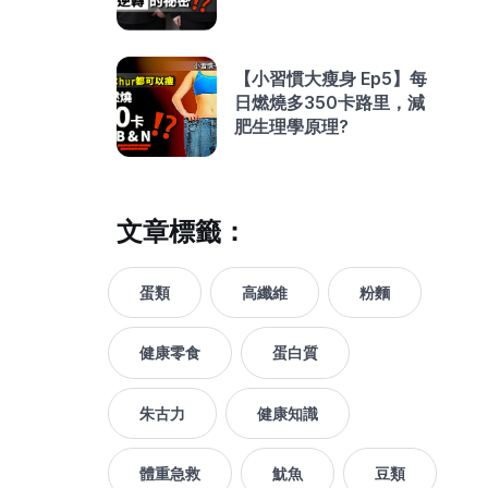
【小習慣大瘦身 Ep5】每
日燃燒多350卡路里，減
肥生理學原理?
文章標籤：
蛋類
高纖維
粉麵
健康零食
蛋白質
朱古力
健康知識
體重急救
魷魚
豆類