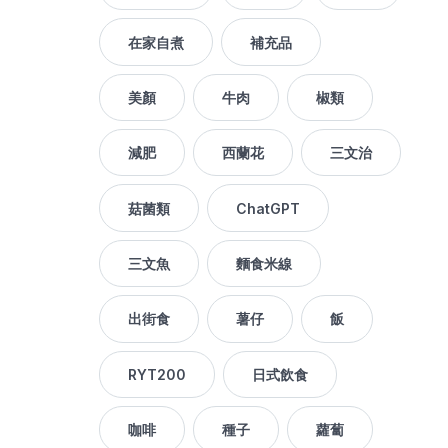
在家自煮
補充品
美顏
牛肉
椒類
減肥
西蘭花
三文治
菇菌類
ChatGPT
三文魚
麵食米線
出街食
薯仔
飯
RYT200
日式飲食
咖啡
種子
蘿蔔