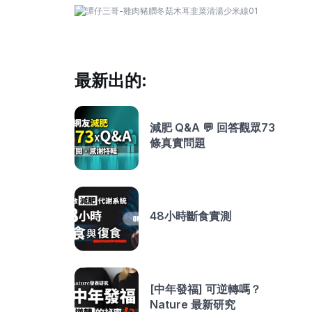
最新出的:
減肥 Q&A 💬 回答觀眾73
條真實問題
48小時斷食實測
[中年發福] 可逆轉嗎？
Nature 最新研究