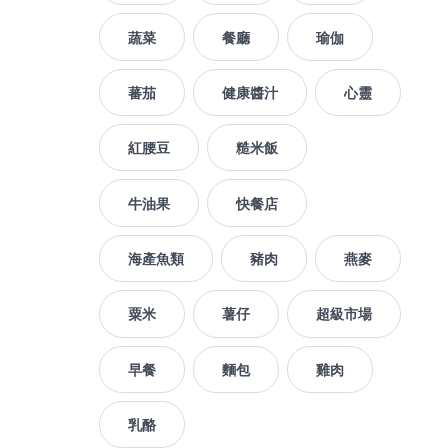
蔬菜
餐廳
瑜伽
蕃茄
健康醬汁
心靈
紅腰豆
糙米飯
牛油果
快餐店
海產魚類
豬肉
燕麥
粟米
薯仔
超級市場
早餐
麵包
雞肉
乳酪