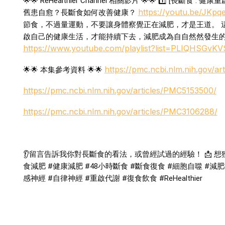
🌟🌟 ReHealthier Channel 相關影片 🌟🌟 1️⃣ [長斷
https://youtu.be/JKp
舊患自愈？長斷食如何改善健康？
節食，不過量運動，不要讓身體察覺正在減肥，才是王道。 
啟自己的健康生活，才能持續下去，減肥成為自自然然發生的
https://www.youtube.com/playlist?list=PLIQHSG
https://pmc.ncbi.nlm.nih.gov/a
🌟🌟 本集參考資料 🌟🌟
https://pmc.ncbi.nlm.nih.gov/articles/PMC5153500/
https://pmc.ncbi.nlm.nih.gov/articles/PMC3106288/
👂留言告訴我你對長斷食的看法，或曾經試過的經驗！ 📩 想獲得
食減肥
#健康減肥
#48小時斷食
#斷食復食
#細胞自噬
#減
感神經
#自律神經
#重啟代謝
#復食飲食
#ReHealthier