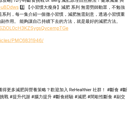
食 : 健康重啟攻略] 72小時斷食挑戰 Dr. Berg 減肥原理自然療法！健康減重 與
qeu8Ddws
2️⃣ 【小習慣大瘦身】減肥 系列 無需勞師動眾，不勉強
這系列，每一集介紹一個微小習慣，減肥無需刻意，透過小習慣重
副作用。 能夠讓自己持續下去的方法，就是最好的減肥方法。
vKVSZiOL0cH3KZSygsQvcempTGe
rticles/PMC6831946/
更多減肥與營養策略？歡迎加入 ReHealthier 社群！
#斷食
#斷
肥挑戰
#提升代謝
#腦力提升
#斷食經驗
#減肥
#間歇性斷食
#副交