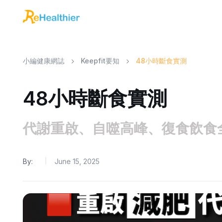
小編健康網誌
Keepfit要知
48小時斷食實測
48小時斷食實測
代謝重啟、自噬高峰、復食飲食
By:
June 15, 2025
|