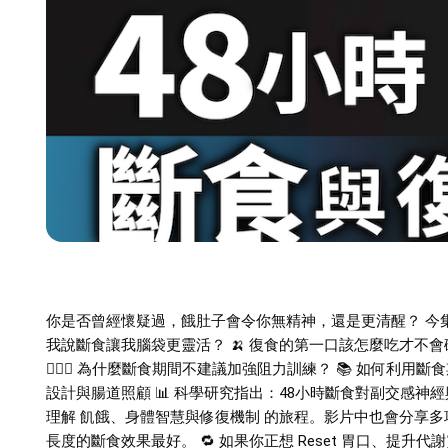
你是否曾經懷疑過，餓肚子會令你無精神，還是更清醒？ 今集我
我說斷食讓我腦袋更靈活？ 🍌 復食的第一口該怎麼吃才不會
🏋🏻‍♀️ 為什麼斷食期間不建議加強阻力訓練？ 📚 如何利
設計與腸道照顧 📊 科學研究指出：48小時斷食對副交感
理解 飢餓、身體智慧與修復機制 的旅程。影片中也會分享
長度的斷食效果最好。 🔁 如果你正想 Reset 胃口、