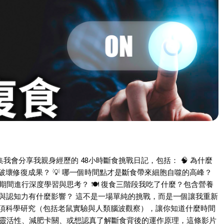
會分享我親身經歷的 48小時斷食挑戰日記，包括： 🧠 為什麼
破壞修復成果？ 💡 哪一個時間點才是斷食帶來細胞自噬的高峰？
用斷食期間進行深度學習與思考？ 🍽 復食三階段我吃了什麼？包含營養
神經與認知力有什麼影響？ 這不是一場單純的挑戰，而是一個讓我重新
多項科學研究（包括老鼠實驗與人類腦波觀察），讓你知道什麼時間
提升代謝靈活性、減肥卡關、或想認真了解斷食背後的運作原理，這條影片