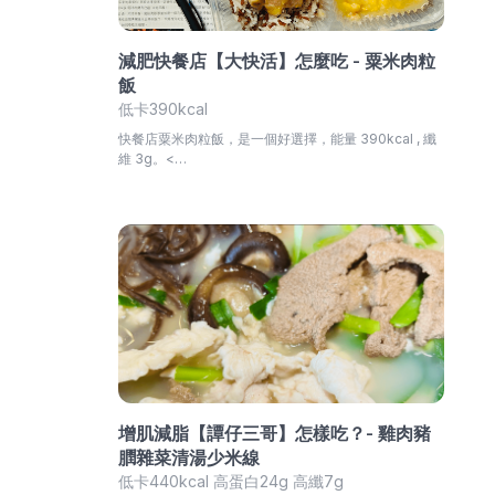
減肥快餐店【大快活】怎麼吃 - 粟米肉粒
飯
低卡390kcal
快餐店粟米肉粒飯，是一個好選擇，能量 390kcal , 纖
維 3g。<…
增肌減脂【譚仔三哥】怎樣吃？- 雞肉豬
膶雜菜清湯少米線
低卡440kcal 高蛋白24g 高纖7g