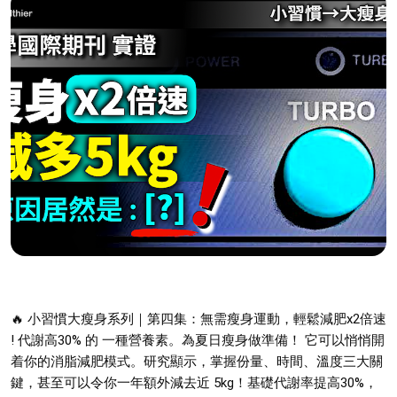
🔥 小習慣大瘦身系列｜第四集：無需瘦身運動，輕鬆減肥x2倍速
! 代謝高30% 的 一種營養素。為夏日瘦身做準備！
它可以悄悄開
着你的消脂減肥模式。研究顯示，掌握份量、時間、溫度三大關
鍵，甚至可以令你一年額外減去近 5kg！基礎代謝率提高30%，