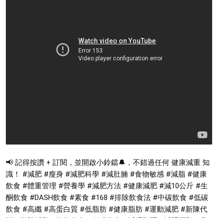
📢 記得按讚 + 訂閱，並開啟小鈴鐺🔔，不錯過任何 健康減重 知
識！ #減肥 #瘦身 #減肥科學 #減肚腩 #食物敏感 #減脂 #健康
飲食 #體重管理 #營養學 #減肥方法 #健康減肥 #減10公斤 #生
酮飲食 #DASH飲食 #素食 #168 #排除飲食法 #中碳飲食 #低碳
飲食 #高纖 #高蛋白質 #低脂肪 #健康脂肪 #運動減肥 #新陳代