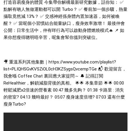
打造容易瘦身的體質
今集帶你解構最新研究數據，話你知：
✅
點解有啲人無做運動都可以開 Turbo？
✅ 餐前加一個步驟，熱量
攝取竟然減 13%？
✅ 交感神經係身體內置加速器，如何被喚
醒？
✅ 當呢個小習慣結合能量缺口，瘦身效率激增！
最後仲會
公開：日常生活中，仲有咩行為可以啟動身體燃燒模式🔥
📌 如
果你想瘦得聰明唔辛苦，呢集會幫你搵到突破位。
🎥 重溫系列其他集數｜https://www.youtube.com/playlist?
list=PLIQHSGvKVSZiOL0cH3KZSygsQvcempTGe
📬 歡迎留言，
我會喺 Coffee Chat 裏回應大家提問～
🔔 記得訂閱
ReHealthier，解鎖減脂背後的真相。 🌟🌟 本集章節 🌟🌟 00:00
輕鬆減肥x2倍速的營養素
00:47 幾多先夠？
01:38 卡路里 : 消失
的密室?
04:13 幾時最好？
05:07 瘦身速度倍增?
07:03 還有什麼
瘦身Turbo?