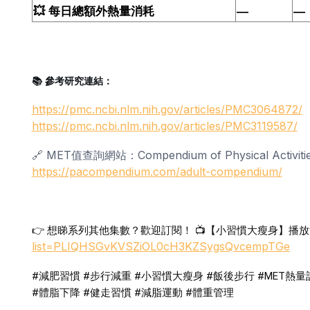
💥
每日總額外熱量消耗
—
—
📚 參考研究連結：
https://pmc.ncbi.nlm.nih.gov/articles/PMC3064872/
https://pmc.ncbi.nlm.nih.gov/articles/PMC3119587/
🔗 MET值查詢網站：Compendium of Physical Activiti
https://pacompendium.com/adult-compendium/
👉 想睇系列其他集數？歡迎訂閱！ 📺【小習慣大瘦身】播
list=PLIQHSGvKVSZiOL0cH3KZSygsQvcempTGe
#減肥習慣
#步行減重
#小習慣大瘦身
#飯後步行
#MET熱量
#體脂下降
#健走習慣
#減脂運動
#體重管理