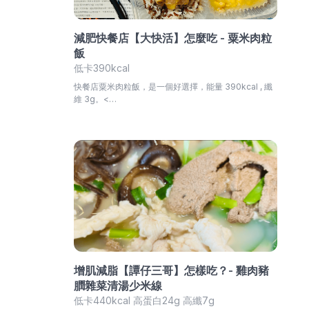
減肥快餐店【大快活】怎麼吃 - 粟米肉粒
飯
低卡390kcal
快餐店粟米肉粒飯，是一個好選擇，能量 390kcal , 纖
維 3g。<…
增肌減脂【譚仔三哥】怎樣吃？- 雞肉豬
膶雜菜清湯少米線
低卡440kcal 高蛋白24g 高纖7g