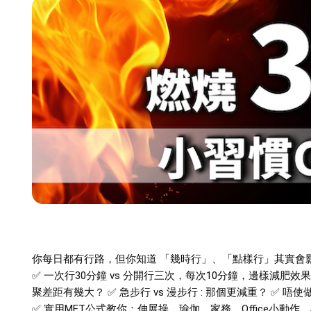
你每日都有行路，但你知道 「幾時行」、「點樣行」其實會
✅ 一次行30分鐘 vs 分開行三次，每次10分鐘，邊樣減肥效
聚差距有幾大？ ✅ 急步行 vs 漫步行 : 那個更減重？ ✅ 唔
✅ 實用MET公式教你：伸展操、瑜伽、家務、Office小