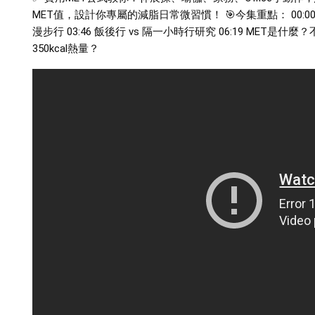
MET值，設計你專屬的減脂日常微習慣！ 🎯今集重點：
00:0
漫步行
03:46
飯後行 vs 隔一小時行研究
06:19
MET是什麼
350kcal熱量？