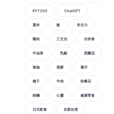
RYT200
ChatGPT
粟米
飯
朱古力
雞肉
三文治
出街食
牛油果
乳酪
西蘭花
瑜伽
燕麥
薯仔
種子
牛肉
快餐店
粉麵
心靈
健康零食
日式飲食
在家自煮