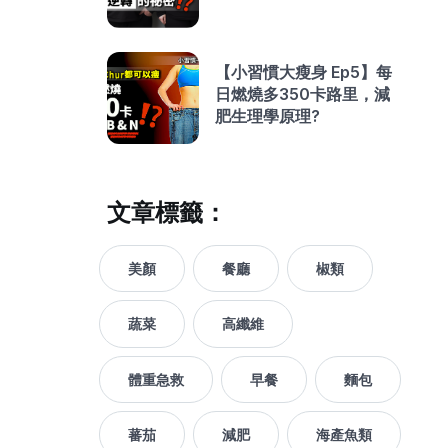
【小習慣大瘦身 Ep5】每
日燃燒多350卡路里，減
肥生理學原理?
文章標籤：
美顏
餐廳
椒類
蔬菜
高纖維
體重急救
早餐
麵包
蕃茄
減肥
海產魚類