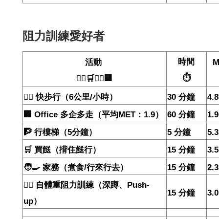
阻力訓練愛好者
時間
活動
M
⏱️
🧘‍♀️🛒🏃‍♂️🏢
🚶‍♂️
快步行（
6
公里
/
小時）
30
分鐘
4.8
🏢
Office
多企多走（平均
MET
：
1.9
）
60
分鐘
1.9
🧗
行樓梯（
5
分鐘）
5
分鐘
5.3
🛒
買餸（揹住餸行）
15
分鐘
3.5
🧑‍🍳
家務（煮食
/
行來行去）
15
分鐘
2.3
🏋️‍♂️
自體重阻力訓練（深蹲、
Push-
15
分鐘
3.0
up
）