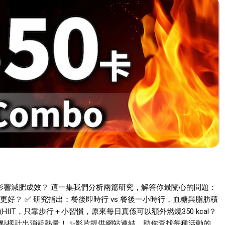
影響減肥成效？ 這一集我們分析兩篇研究，解答你最關心的問題：
果更好？ ✅ 研究指出：餐後即時行 vs 餐後一小時行，血糖與脂肪積
使做HIIT，只靠步行＋小習慣，原來每日真係可以額外燃燒350 kcal？
動作，點樣計出消耗熱量！ ✨影片提供網站連結，助你查找每種活動的