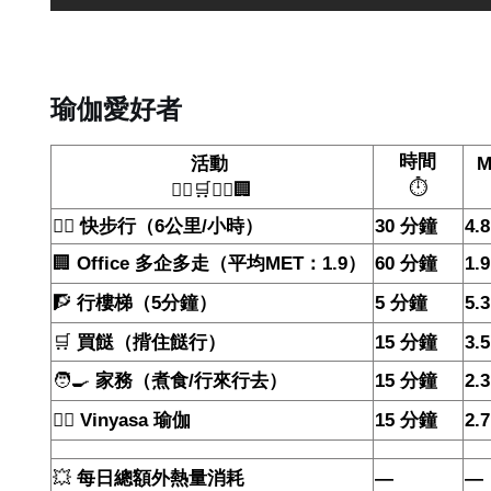
瑜伽愛好者
時間
活動
M
⏱️
🧘‍♀️🛒🏃‍♂️🏢
🚶‍♂️
快步行（
6
公里
/
小時）
30
分鐘
4.8
🏢
Office
多企多走（平均
MET
：
1.9
）
60
分鐘
1.9
🧗
行樓梯（
5
分鐘）
5
分鐘
5.3
🛒
買餸（揹住餸行）
15
分鐘
3.5
🧑‍🍳
家務（煮食
/
行來行去）
15
分鐘
2.3
🧘‍♀️
Vinyasa
瑜伽
15
分鐘
2.7
💥
每日總額外熱量消耗
—
—