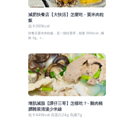
減肥快餐店【大快活】怎麼吃 - 粟米肉粒
飯
低卡390kcal
快餐店粟米肉粒飯，是一個好選擇，能量 390kcal , 纖
維 3g。<…
增肌減脂【譚仔三哥】怎樣吃？- 雞肉豬
膶雜菜清湯少米線
低卡440kcal 高蛋白24g 高纖7g