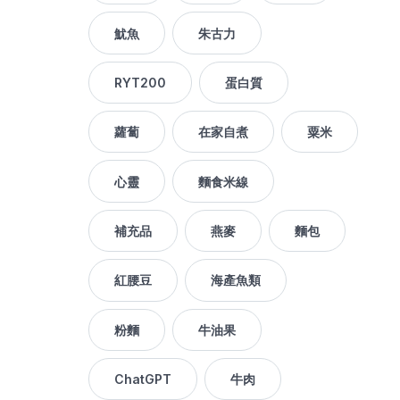
魷魚
朱古力
RYT200
蛋白質
蘿蔔
在家自煮
粟米
心靈
麵食米線
補充品
燕麥
麵包
紅腰豆
海產魚類
粉麵
牛油果
ChatGPT
牛肉