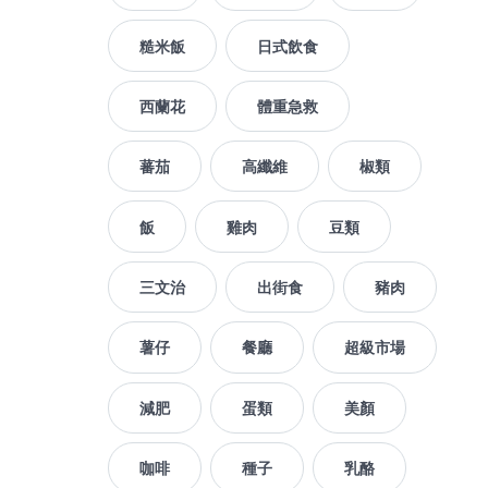
糙米飯
日式飲食
西蘭花
體重急救
蕃茄
高纖維
椒類
飯
雞肉
豆類
三文治
出街食
豬肉
薯仔
餐廳
超級市場
減肥
蛋類
美顏
咖啡
種子
乳酪