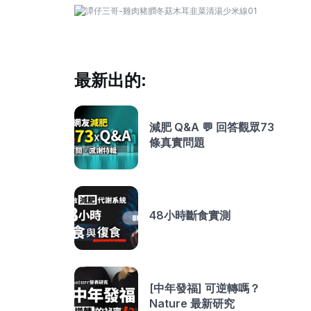
最新出的:
減肥 Q&A 💬 回答觀眾73
條真實問題
48小時斷食實測
[中年發福] 可逆轉嗎？
Nature 最新研究