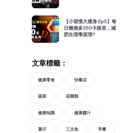
【小習慣大瘦身 Ep5】每
日燃燒多350卡路里，減
肥生理學原理?
文章標籤：
健康零食
快餐店
蔬菜
菇菌類
健康知識
健康醬汁
薯仔
三文魚
早餐