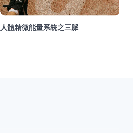
人體精微能量系統之三脈
【