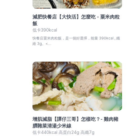
減肥快餐店【大快活】怎麼吃 - 粟米肉粒
飯
低卡390kcal
快餐店粟米肉粒飯，是一個好選擇，能量 390kcal , 纖
維 3g。<…
增肌減脂【譚仔三哥】怎樣吃？- 雞肉豬
膶雜菜清湯少米線
低卡440kcal 高蛋白24g 高纖7g