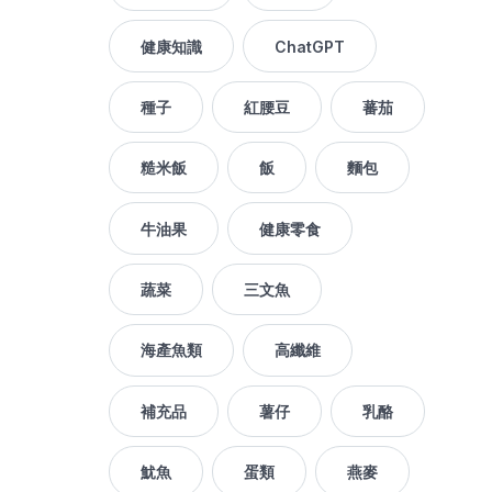
健康知識
ChatGPT
種子
紅腰豆
蕃茄
糙米飯
飯
麵包
牛油果
健康零食
蔬菜
三文魚
海產魚類
高纖維
補充品
薯仔
乳酪
魷魚
蛋類
燕麥