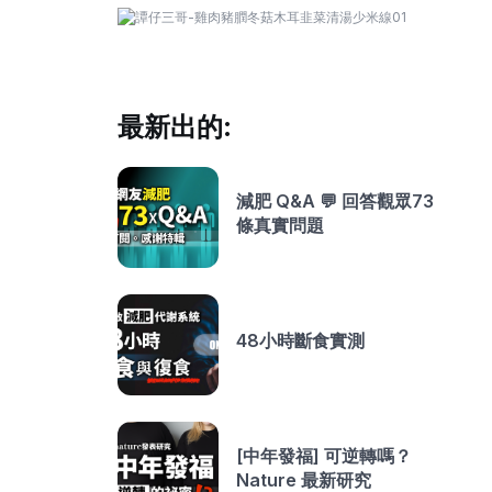
最新出的:
減肥 Q&A 💬 回答觀眾73
條真實問題
48小時斷食實測
[中年發福] 可逆轉嗎？
Nature 最新研究