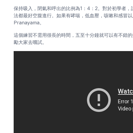
保持吸入，閉氣和呼出的比例為1：4：2。對於初學者，
法都最好空腹進行。如果有哮喘，低血壓，咳嗽和感冒以及與呼
Pranayama。
這個練習不需用很長的時間，五至十分鐘就可以有不錯的
勵大家去嚐試。