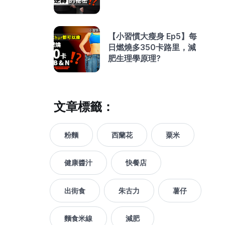
【小習慣大瘦身 Ep5】每
日燃燒多350卡路里，減
肥生理學原理?
文章標籤：
粉麵
西蘭花
粟米
健康醬汁
快餐店
出街食
朱古力
薯仔
麵食米線
減肥