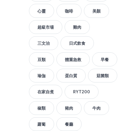
心靈
咖啡
美顏
超級市場
雞肉
三文治
日式飲食
豆類
體重急救
早餐
瑜伽
蛋白質
菇菌類
在家自煮
RYT200
椒類
豬肉
牛肉
蘿蔔
餐廳