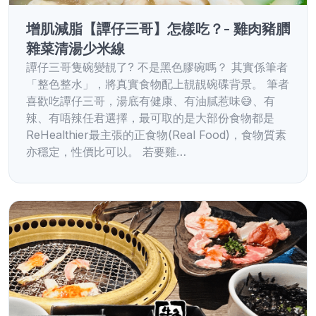
增肌減脂【譚仔三哥】怎樣吃？- 雞肉豬膶
雜菜清湯少米線
譚仔三哥隻碗變靚了? 不是黑色膠碗嗎？ 其實係筆者
「整色整水」，將真實食物配上靚靚碗碟背景。 筆者
喜歡吃譚仔三哥，湯底有健康、有油膩惹味😅、有
辣、有唔辣任君選擇，最可取的是大部份食物都是
ReHealthier最主張的正食物(Real Food)，食物質素
亦穩定，性價比可以。 若要雞…