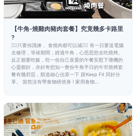
【牛角-燒雞肉豬肉套餐】究竟幾多卡路里
?
✌🏻只要你識揀， 食燒肉都可以減✌🏻 有一日要送電腦
去修理，等候期間，經過牛角，心思思想去吃燒烤。
反正都要吃飯，吃一份自己喜愛的午餐安慰下壞機的
心靈都好，亦好奇想知一整份牛角平日的午市燒烤套
餐有幾邪惡，順道細心估算一下 跟Keep Fit 同好分
享。 當然沒有帶食物磅傍身 ! 家用食物…