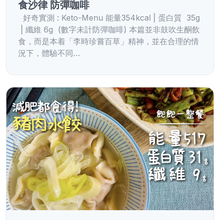
食沙律 防彈咖啡
好奇實測 : Keto-Menu 能量354kcal | 蛋白質 35g
| 纖維 6g (數字未計防彈咖啡) 本篇並非鼓吹生酮飲
食，而是本着「李時珍嘗百草」精神，並在合理的情
況下，體驗不同…