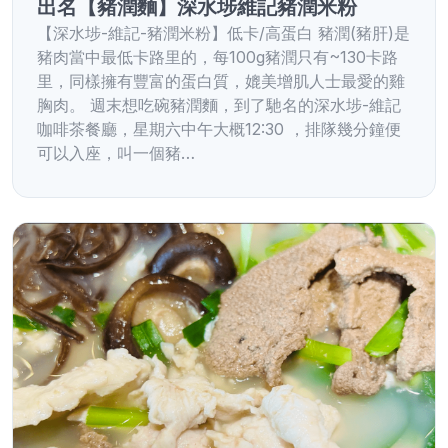
出名【豬潤麵】深水埗維記豬潤米粉
【深水埗-維記-豬潤米粉】低卡/高蛋白 豬潤(豬肝)是
豬肉當中最低卡路里的，每100g豬潤只有~130卡路
里，同樣擁有豐富的蛋白質，媲美增肌人士最愛的雞
胸肉。 週末想吃碗豬潤麵，到了馳名的深水埗-維記
咖啡茶餐廳，星期六中午大概12:30 ，排隊幾分鐘便
可以入座，叫一個豬…