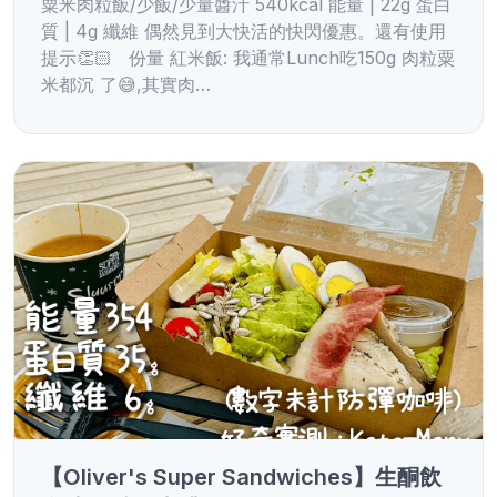
粟米肉粒飯/少飯/少量醬汁 540kcal 能量 | 22g 蛋白
質 | 4g 纖維 偶然見到大快活的快閃優惠。還有使用
提示👏🏻 份量 紅米飯: 我通常Lunch吃150g 肉粒粟
米都沉 了😅,其實肉…
【Oliver's Super Sandwiches】生酮飲