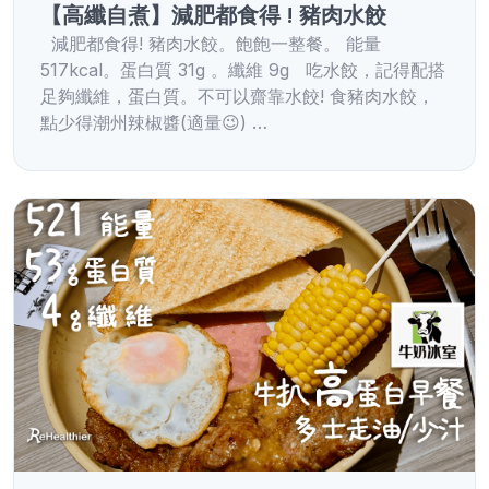
【高纖自煮】減肥都食得 ! 豬肉水餃
減肥都食得! 豬肉水餃。飽飽一整餐。 能量
517kcal。蛋白質 31g 。纖維 9g 吃水餃，記得配搭
足夠纖維，蛋白質。不可以齋靠水餃! 食豬肉水餃，
點少得潮州辣椒醬(適量😉) …