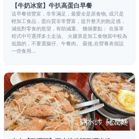
【牛奶冰室】牛扒高蛋白早餐
這早餐很豐富，非常滿足，最愛全是原食物, 或只是
輕加工食品，蛋白質非常豐富，提升整天的飽足感，
減低對零食的慾望，有助減重。 幾個要點： 在落單
程式中可選擇多士走油。 火腿算是加工食物當中較為
低脂的，不要選腸仔、午餐肉。 最後,在營養表假設
一些食用…