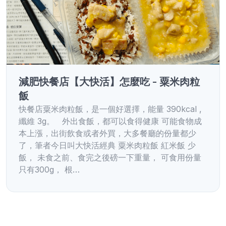
減肥快餐店【大快活】怎麼吃 - 粟米肉粒
飯
快餐店粟米肉粒飯，是一個好選擇，能量 390kcal ,
纖維 3g。 外出食飯，都可以食得健康 可能食物成
本上漲，出街飲食或者外買，大多餐廳的份量都少
了，筆者今日叫大快活經典 粟米肉粒飯 紅米飯 少
飯， 未食之前、食完之後磅一下重量， 可食用份量
只有300g， 根…