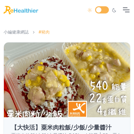
小編健康網誌
#豬肉
【大快活】粟米肉粒飯/少飯/少量醬汁