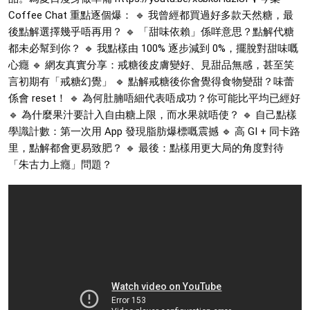
Coffee Chat 重點逐個爆： 🔹 我曾經都買過好多款天然糖，最
後點解選擇幾乎唔再用？ 🔹 「甜味依賴」係咩意思？點解代糖
都未必幫到你？ 🔹 我點樣由 100% 逐步減到 0%，擺脫對甜味嘅
心癮 🔹 網友真實分享：戒糖後皮膚變好、見甜品無感，甚至笑
言初期有「戒糖幻覺」 🔹 點解戒糖後你會覺得食物變甜？味蕾
係會 reset！ 🔹 為何肚腩唔細代表唔成功？你可能比平均已經好
🔹 為什麼果汁要計入自由糖上限，而水果就唔使？ 🔹 自己點樣
學識計數：第一次用 App 發現脂肪爆標嘅震撼 🔹 高 GI + 同卡路
里，點解都會更易致肥？ 🔹 最後：點樣用更大局的角度對待
「朱古力上癮」問題？