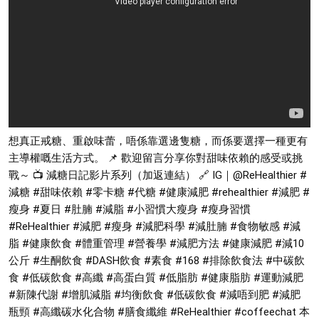
想真正戒糖、重啟味蕾，唔係靠選邊隻糖，而係要選擇一種更有
主導權嘅生活方式。 📌 歡迎留言分享你對甜味依賴的感受或挑
戰～ 📺 減糖日記影片系列（加返連結） 🔗 IG｜@ReHealthier
#
減糖
#甜味依賴
#零卡糖
#代糖
#健康減肥
#rehealthier
#減肥
#
瘦身
#夏日
#肚腩
#減脂
#小習慣大瘦身
#瘦身習慣
#ReHealthier
#減肥
#瘦身
#減肥科學
#減肚腩
#食物敏感
#減
脂
#健康飲食
#體重管理
#營養學
#減肥方法
#健康減肥
#減10
公斤
#生酮飲食
#DASH飲食
#素食
#168
#排除飲食法
#中碳飲
食
#低碳飲食
#高纖
#高蛋白質
#低脂肪
#健康脂肪
#運動減肥
#新陳代謝
#增肌減脂
#均衡飲食
#低碳飲食
#減唔到肥
#減肥
瓶頸
#高纖碳水化合物
#膳食纖維
#ReHealthier
#coffeechat
本