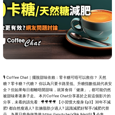
🎙️ Coffee Chat｜擺脫甜味依賴：零卡糖可唔可以救你？ 天然
糖？零卡糖？代糖？ 你以為只要卡路里低、升糖指數低就代表安
全？但如果每日都離唔開甜味，就算食得「健康」，都可能仍然
被甜味牽著鼻子走。 本片Coffee Chat分享基於之前這個影片的
分享，未看的請先看 : 🎥🎥🎥🎥 【小習慣大瘦身 Ep3】30年不減
肥! 都自然瘦過人? 肚腩脂肪少過人? 認識減肥好幫手/減肥代替
品。為夏日瘦身做準備 https://youtu.be/x5bkJHaziSI 🎙️ 今集