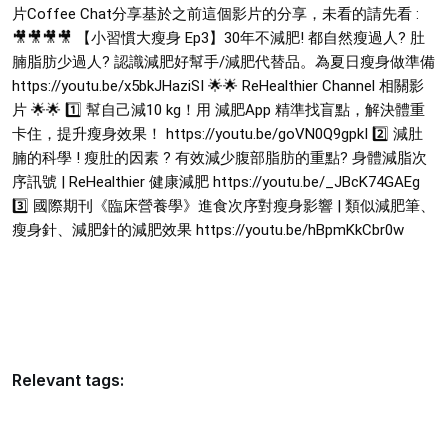
片Coffee Chat分享基於之前這個影片的分享，未看的請先看 :
🎥🎥🎥🎥 【小習慣大瘦身 Ep3】30年不減肥! 都自然瘦過人? 肚
腩脂肪少過人? 認識減肥好幫手/減肥代替品。為夏日瘦身做準備
https://youtu.be/x5bkJHaziSI 🌟🌟 ReHealthier Channel 相關影
片 🌟🌟 1️⃣ 幫自己減10 kg！用 減肥App 精準找盲點，解決體重
卡住，提升瘦身效果！ https://youtu.be/goVN0Q9gpkI 2️⃣ 減肚
腩的科學 ! 瘦肚的因素 ? 有效減少腹部脂肪的重點? 身體減脂次
序訊號 | ReHealthier 健康減肥 https://youtu.be/_JBcK74GAEg
3️⃣ 國際期刊《臨床營養學》進食次序對瘦身影響 | 類似減肥筆、
瘦身針、減肥針的減肥效果 https://youtu.be/hBpmKkCbr0w
Relevant tags: