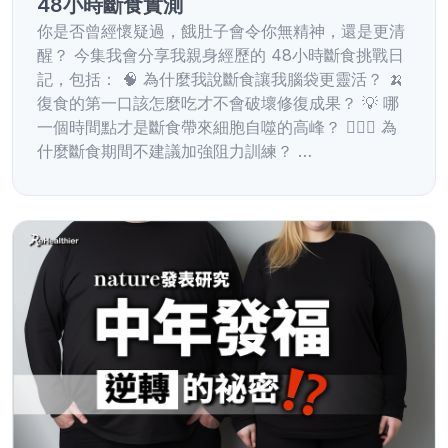
48小時斷食實測
你是否曾經懷疑過，餓肚子會令你無精神，還是更清
醒？ 今集我會分享我親身經歷的 48小時斷食挑戰日
記，包括： 🧠 為什麼我說斷食讓我腦袋更靈活？ 🍌
復食的第一口該怎麼吃才不會破壞修復成果？ 💡 哪
一個時間點才是斷食帶來細胞自噬的高峰？ 🏋🏻‍♀️ 為
什麼斷食期間不建議加強阻力訓練？ …