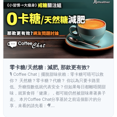
零卡糖/天然糖 : 減肥, 那款更有效?
🎙️ Coffee Chat｜擺脫甜味依賴：零卡糖可唔可以救
你？ 天然糖？零卡糖？代糖？ 你以為只要卡路里
低、升糖指數低就代表安全？但如果每日都離唔開甜
味，就算食得「健康」，都可能仍然被甜味牽著鼻子
走。 本片Coffee Chat分享基於之前這個影片的分
享，未看的請先看 : 🎥…