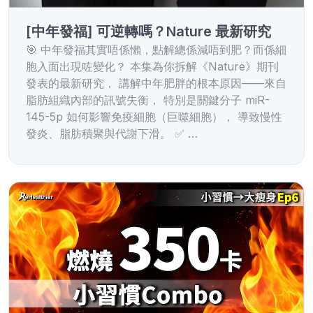
[中年發福] 可逆轉嗎？Nature 最新研究
🎯 中年發福其實唔係懶，點解總係減唔到肥？而係細
胞入面出現咗變化？ 本集為你拆解《Nature》期刊
發表的最新研究， 講解中年肥胖的根本原因——來自
脂肪組織內部的訊號失衡， 特別是關鍵分子 miR-
145-5p 如何影響免疫細胞（巨噬細胞）， 導致慢性
發炎、脂肪積聚與代謝下滑。 ✅ …