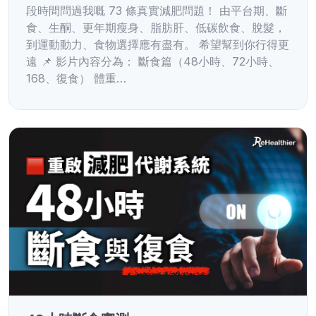
段時間問過我嘅 73 條真實減肥問題！ 由平台期、斷
食、生酮、更年期瘦身、脂肪肝、低碳飲食、脫髮，
到運動動力、食物選擇應有盡有。 希望幫到你行得更
遠 📌 影片內容分為： 斷食篇（48小時、72小時、
168、復食） 體重…