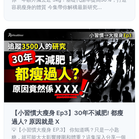
容易瘦身的體質 今集帶你解構最新研究…
【小習慣大瘦身 Ep3】30年不減肥! 都瘦
過人? 原因就是 X
💡【小習慣大瘦身 EP.3】 你知道嗎？只是一小匙
糖，就可能大大影響腰圍和體重？這集深入分享一個