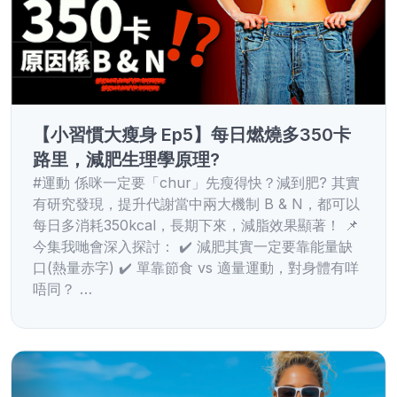
【小習慣大瘦身 Ep5】每日燃燒多350卡
路里，減肥生理學原理?
#運動 係咪一定要「chur」先瘦得快？減到肥? 其實
有研究發現，提升代謝當中兩大機制 B & N，都可以
每日多消耗350kcal，長期下來，減脂效果顯著！ 📌
今集我哋會深入探討： ✔️ 減肥其實一定要靠能量缺
口(熱量赤字) ✔️ 單靠節食 vs 適量運動，對身體有咩
唔同？ …