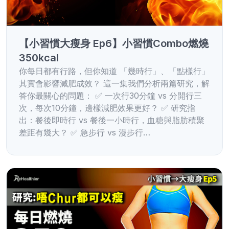
【小習慣大瘦身 Ep6】小習慣Combo燃燒
350kcal
你每日都有行路，但你知道 「幾時行」、「點樣行」
其實會影響減肥成效？ 這一集我們分析兩篇研究，解
答你最關心的問題： ✅ 一次行30分鐘 vs 分開行三
次，每次10分鐘，邊樣減肥效果更好？ ✅ 研究指
出：餐後即時行 vs 餐後一小時行，血糖與脂肪積聚
差距有幾大？ ✅ 急步行 vs 漫步行…