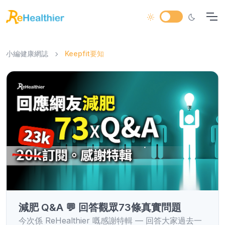
小編健康網誌
Keepfit要知
減肥 Q&A 💬 回答觀眾73條真實問題
今次係 ReHealthier 嘅感謝特輯 — 回答大家過去一