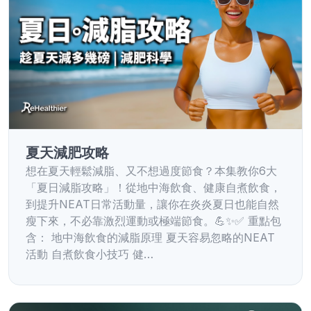
夏天減肥攻略
想在夏天輕鬆減脂、又不想過度節食？本集教你6大
「夏日減脂攻略」！從地中海飲食、健康自煮飲食，
到提升NEAT日常活動量，讓你在炎炎夏日也能自然
瘦下來，不必靠激烈運動或極端節食。💪✨✅ 重點包
含： 地中海飲食的減脂原理 夏天容易忽略的NEAT
活動 自煮飲食小技巧 健…