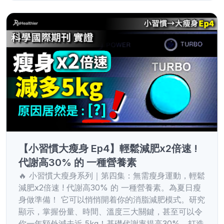
【小習慣大瘦身 Ep4】輕鬆減肥x2倍速 !
代謝高30% 的 一種營養素
🔥 小習慣大瘦身系列｜第四集：無需瘦身運動，輕鬆
減肥x2倍速 ! 代謝高30% 的 一種營養素。為夏日瘦
身做準備！ 它可以悄悄開着你的消脂減肥模式。研究
顯示，掌握份量、時間、溫度三大關鍵，甚至可以令
你一年額外減去近 5kg！基礎代謝率提高30%，打造