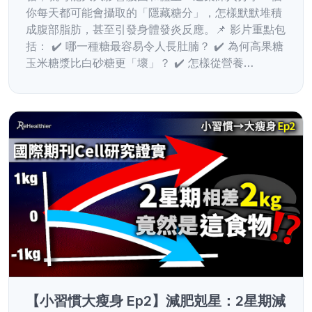
你每天都可能會攝取的「隱藏糖分」，怎樣默默堆積
成腹部脂肪，甚至引發身體發炎反應。📌 影片重點包
括： ✔️ 哪一種糖最容易令人長肚腩？ ✔️ 為何高果糖
玉米糖漿比白砂糖更「壞」？ ✔️ 怎樣從營養…
【小習慣大瘦身 Ep2】減肥剋星：2星期減