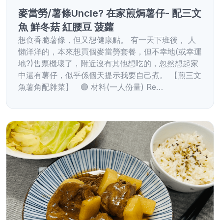
麥當勞/薯條Uncle? 在家煎焗薯仔- 配三文
魚 鮮冬菇 紅腰豆 菠蘿
想食香脆薯條，但又想健康點。 有一天下班後， 人
懶洋洋的，本來想買個麥當勞套餐，但不幸地(或幸運
地?)售票機壞了，附近沒有其他想吃的，忽然想起家
中還有薯仔，似乎係個天提示我要自己煮。 【煎三文
魚薯角配雜菜】 🟣 材料(一人份量) Re…