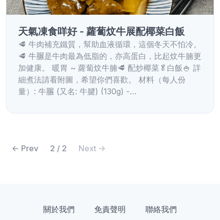
天氣凍食咩好 - 蘿蔔炆牛展配椰菜白飯
🥩 牛肉補充鐵質，幫助血液循環，這個冬天不怕冷。
🥩 牛𦟌是牛肉最為低脂的，亦高蛋白，比起炆牛腩更
加健康。 暖胃 ~ 蘿蔔炆牛腩🥩 配炒椰菜🥬白飯🍚 詳
細煮法請看附圖，希望你們喜歡。 材料（每人份
量）: 牛𦟌 (又名: 牛腱) (130g) -…
<- Prev
2 / 2
Next ->
關於我們
免責聲明
聯絡我們