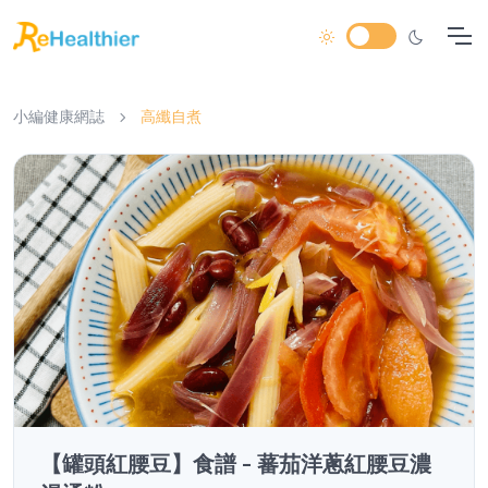
小編健康網誌
高纖自煮
【罐頭紅腰豆】食譜 - 蕃茄洋蔥紅腰豆濃