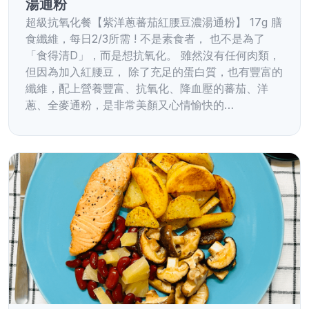
湯通粉
超級抗氧化餐【紫洋蔥蕃茄紅腰豆濃湯通粉】 17g 膳
食纖維，每日2/3所需 ! 不是素食者， 也不是為了
「食得清D」，而是想抗氧化。 雖然沒有任何肉類，
但因為加入紅腰豆， 除了充足的蛋白質，也有豐富的
纖維，配上營養豐富、抗氧化、降血壓的蕃茄、洋
蔥、全麥通粉，是非常美顏又心情愉快的…